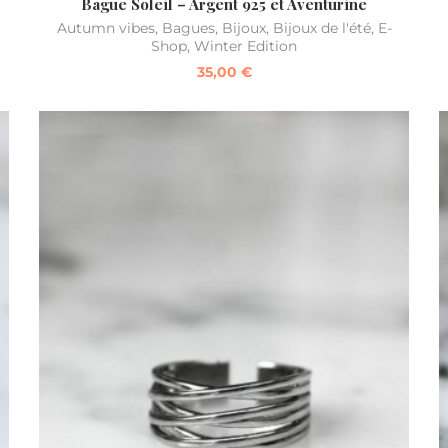
Bague Soleil – Argent 925 et Aventurine
Autumn vibes
,
Bagues
,
Bijoux
,
Bijoux de l'été
,
E-
Shop
,
Winter Edition
35,00
€