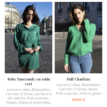
Robe Emeraude en satin
Pull Charlène
vert
Autumn vibes
,
Bestsellers
,
Carmen
,
E-Shop
,
Hauts
,
Autumn vibes
,
Bestsellers
,
Prêt-à-porter
,
Pulls & gilets
Carmen
,
E-Shop
,
Les favoris
de Laëtitia
,
Prêt-à-porter
,
46,90
€
Robes
,
Robes & ensembles