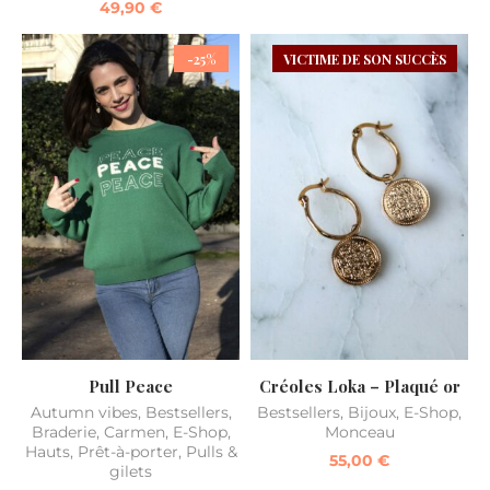
49,90
€
-25%
VICTIME DE SON SUCCÈS
Pull Peace
Créoles Loka – Plaqué or
Autumn vibes
,
Bestsellers
,
Bestsellers
,
Bijoux
,
E-Shop
,
Braderie
,
Carmen
,
E-Shop
,
Monceau
Hauts
,
Prêt-à-porter
,
Pulls &
55,00
€
gilets