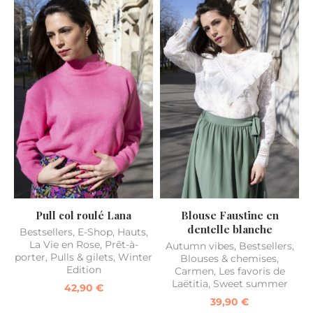
Pull col roulé Lana
Blouse Faustine en
dentelle blanche
Bestsellers
,
E-Shop
,
Hauts
,
La Vie en Rose
,
Prêt-à-
Autumn vibes
,
Bestsellers
,
porter
,
Pulls & gilets
,
Winter
Blouses & chemises
,
Edition
Carmen
,
Les favoris de
Laëtitia
,
Sweet summer
42,90
€
39,90
€