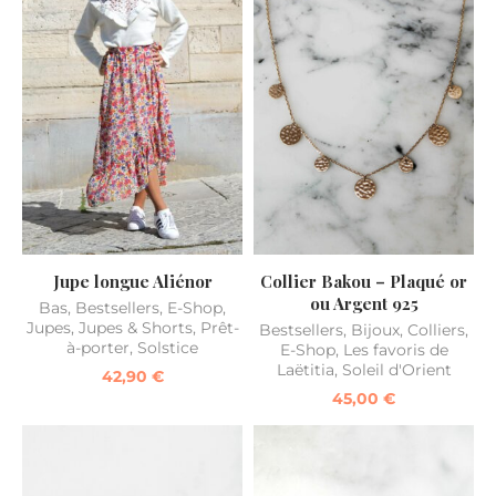
Jupe longue Aliénor
Collier Bakou – Plaqué or
ou Argent 925
Bas
,
Bestsellers
,
E-Shop
,
Jupes
,
Jupes & Shorts
,
Prêt-
Bestsellers
,
Bijoux
,
Colliers
,
à-porter
,
Solstice
E-Shop
,
Les favoris de
Laëtitia
,
Soleil d'Orient
42,90
€
45,00
€