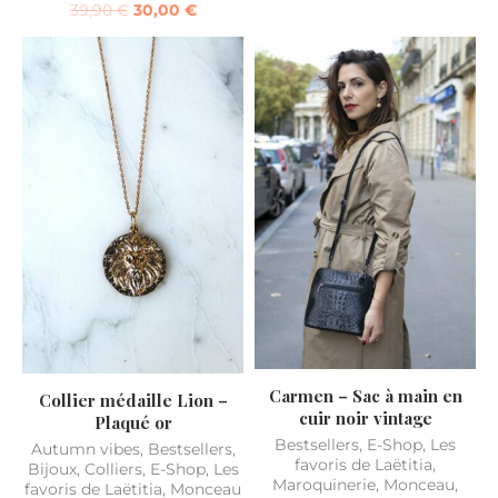
39,90
€
30,00
€
Carmen – Sac à main en
Collier médaille Lion –
cuir noir vintage
Plaqué or
Bestsellers
,
E-Shop
,
Les
Autumn vibes
,
Bestsellers
,
favoris de Laëtitia
,
Bijoux
,
Colliers
,
E-Shop
,
Les
Maroquinerie
,
Monceau
,
favoris de Laëtitia
,
Monceau