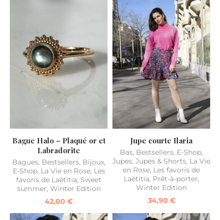
Bague Halo – Plaqué or et
Jupe courte Ilaria
Labradorite
Bas
,
Bestsellers
,
E-Shop
,
Jupes
,
Jupes & Shorts
,
La Vie
Bagues
,
Bestsellers
,
Bijoux
,
en Rose
,
Les favoris de
E-Shop
,
La Vie en Rose
,
Les
Laëtitia
,
Prêt-à-porter
,
favoris de Laëtitia
,
Sweet
Winter Edition
summer
,
Winter Edition
34,90
€
42,00
€