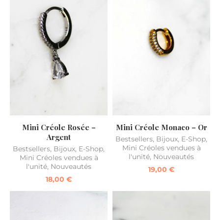
Mini Créole Rosée –
Mini Créole Monaco – Or
Argent
Bestsellers
,
Bijoux
,
E-Shop
,
Mini Créoles vendues à
Bestsellers
,
Bijoux
,
E-Shop
,
l'unité
,
Nouveautés
Mini Créoles vendues à
l'unité
,
Nouveautés
19,00
€
18,00
€