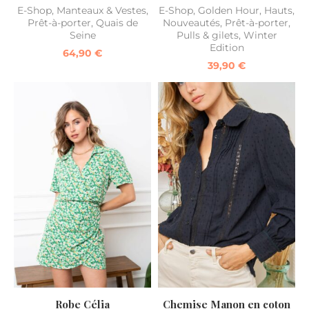
E-Shop
,
Manteaux & Vestes
,
E-Shop
,
Golden Hour
,
Hauts
,
Prêt-à-porter
,
Quais de
Nouveautés
,
Prêt-à-porter
,
Seine
Pulls & gilets
,
Winter
Edition
64,90
€
39,90
€
Chemise Manon en coton
Robe Célia