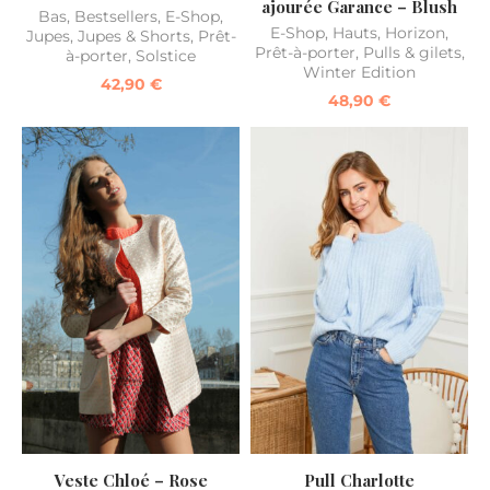
ajourée Garance – Blush
Bas
,
Bestsellers
,
E-Shop
,
E-Shop
,
Hauts
,
Horizon
,
Jupes
,
Jupes & Shorts
,
Prêt-
Prêt-à-porter
,
Pulls & gilets
,
à-porter
,
Solstice
Winter Edition
42,90
€
48,90
€
Veste Chloé – Rose
Pull Charlotte