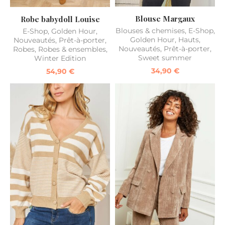
Blouse Margaux
Robe babydoll Louise
Blouses & chemises
,
E-Shop
,
E-Shop
,
Golden Hour
,
Golden Hour
,
Hauts
,
Nouveautés
,
Prêt-à-porter
,
Nouveautés
,
Prêt-à-porter
,
Robes
,
Robes & ensembles
,
Sweet summer
Winter Edition
34,90
€
54,90
€