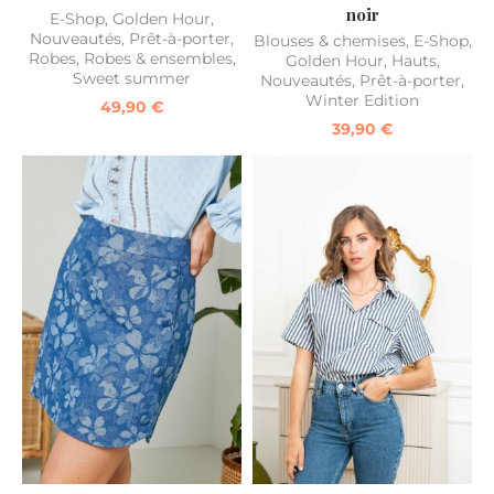
noir
E-Shop
,
Golden Hour
,
Nouveautés
,
Prêt-à-porter
,
Blouses & chemises
,
E-Shop
,
Robes
,
Robes & ensembles
,
Golden Hour
,
Hauts
,
Sweet summer
Nouveautés
,
Prêt-à-porter
,
Winter Edition
49,90
€
39,90
€