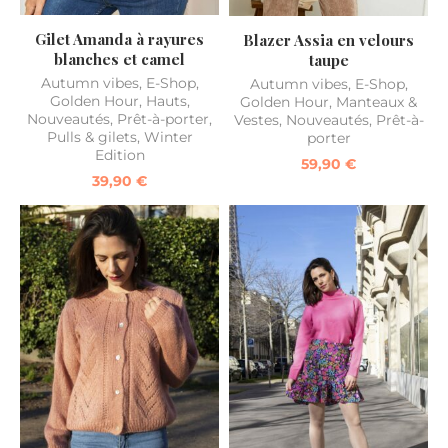
Gilet Amanda à rayures
Blazer Assia en velours
blanches et camel
taupe
Autumn vibes
,
E-Shop
,
Autumn vibes
,
E-Shop
,
Golden Hour
,
Hauts
,
Golden Hour
,
Manteaux &
Nouveautés
,
Prêt-à-porter
,
Vestes
,
Nouveautés
,
Prêt-à-
Pulls & gilets
,
Winter
porter
Edition
59,90
€
39,90
€