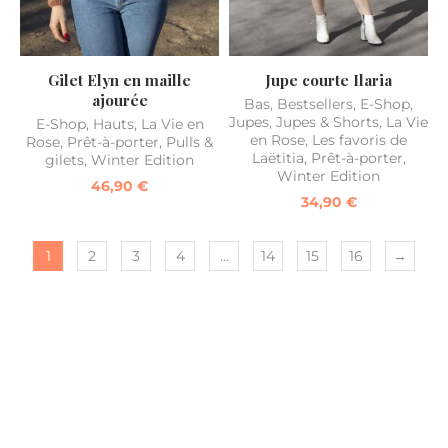
Gilet Elyn en maille
Jupe courte Ilaria
ajourée
Bas
,
Bestsellers
,
E-Shop
,
Jupes
,
Jupes & Shorts
,
La Vie
E-Shop
,
Hauts
,
La Vie en
en Rose
,
Les favoris de
Rose
,
Prêt-à-porter
,
Pulls &
Laëtitia
,
Prêt-à-porter
,
gilets
,
Winter Edition
Winter Edition
46,90
€
34,90
€
1
2
3
4
…
14
15
16
→