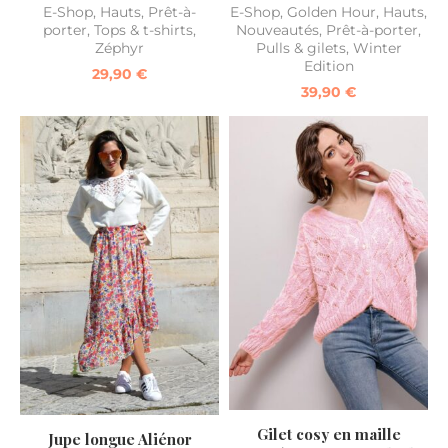
E-Shop
,
Hauts
,
Prêt-à-
E-Shop
,
Golden Hour
,
Hauts
,
porter
,
Tops & t-shirts
,
Nouveautés
,
Prêt-à-porter
,
Zéphyr
Pulls & gilets
,
Winter
Edition
29,90
€
39,90
€
Gilet cosy en maille
Jupe longue Aliénor