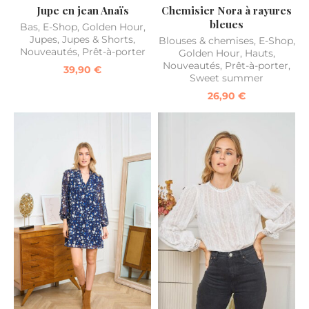
Jupe en jean Anaïs
Chemisier Nora à rayures
bleues
Bas
,
E-Shop
,
Golden Hour
,
Jupes
,
Jupes & Shorts
,
Blouses & chemises
,
E-Shop
,
Nouveautés
,
Prêt-à-porter
Golden Hour
,
Hauts
,
Nouveautés
,
Prêt-à-porter
,
39,90
€
Sweet summer
26,90
€