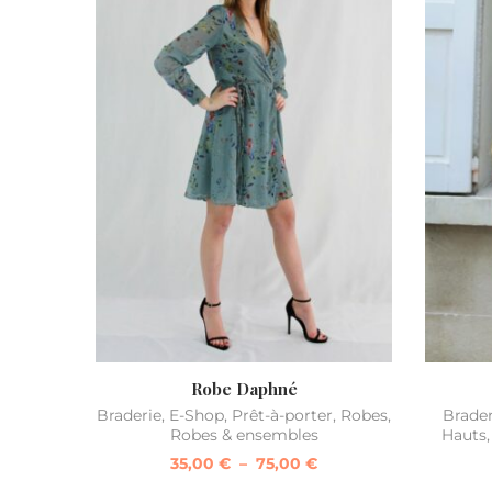
Robe Daphné
Braderie
,
E-Shop
,
Prêt-à-porter
,
Robes
,
Brader
Robes & ensembles
Hauts
35,00
€
–
75,00
€