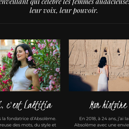
nveillant qui célèbre les femmes audacieuses,
leur voix, leur pouvoir.
i, c'est Laëtitia
Mon histoire
s la fondatrice d’Absolème.
En 2018, à 24 ans, j’ai l
use des mots, du style et
Absolème avec une envie f