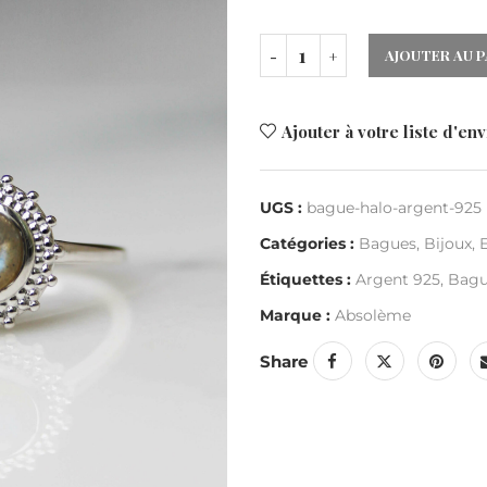
AJOUTER AU P
Ajouter à votre liste d'env
UGS :
bague-halo-argent-925
Catégories :
Bagues
,
Bijoux
,
Étiquettes :
Argent 925
,
Bagu
Marque :
Absolème
Share