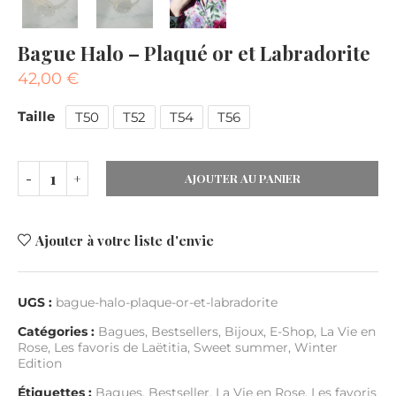
Bague Halo – Plaqué or et Labradorite
42,00
€
Taille
T50
T52
T54
T56
AJOUTER AU PANIER
Ajouter à votre liste d'envie
UGS :
bague-halo-plaque-or-et-labradorite
Catégories :
Bagues
,
Bestsellers
,
Bijoux
,
E-Shop
,
La Vie en
Rose
,
Les favoris de Laëtitia
,
Sweet summer
,
Winter
Edition
Étiquettes :
Bagues
,
Bestseller
,
La Vie en Rose
,
Les favoris