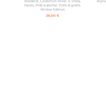
Braderie
,
Collection Hiver
,
E-Shop
,
Bijou
Hauts
,
Prêt-à-porter
,
Pulls & gilets
,
Winter Edition
29,00
€