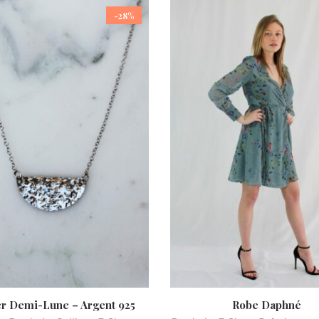
-28%
er Demi-Lune – Argent 925
Robe Daphné