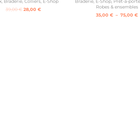
x
,
Braderie
,
Colliers
,
E-Shop
Braderie
,
E-Shop
,
Prêt-à-porte
Robes & ensembles
39,00
€
28,00
€
35,00
€
–
75,00
€