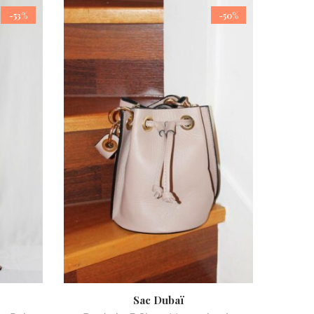
-53%
-50%
Sac Dubaï