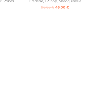
r
,
Robes
,
Braderie
,
E-Shop
,
Maroquinerie
90,00
€
45,00
€