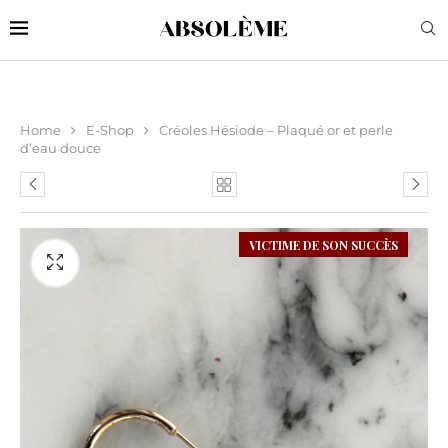
Home
E-Shop
Créoles Hésiode – Plaqué or et perle
d’eau douce
VICTIME DE SON SUCCÈS