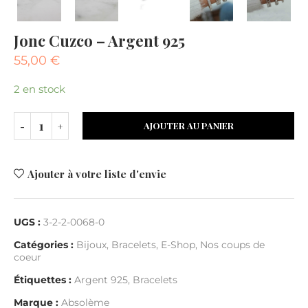
Jonc Cuzco – Argent 925
55,00
€
2 en stock
AJOUTER AU PANIER
Ajouter à votre liste d'envie
UGS :
3-2-2-0068-0
Catégories :
Bijoux
,
Bracelets
,
E-Shop
,
Nos coups de
coeur
Étiquettes :
Argent 925
,
Bracelets
Marque :
Absolème