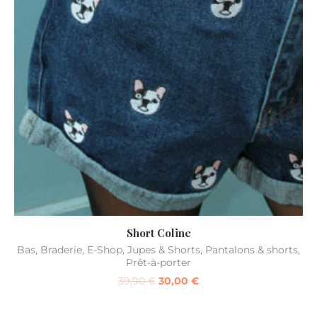
Short Coline
Bas
,
Braderie
,
E-Shop
,
Jupes & Shorts
,
Pantalons & shorts
,
Prêt-à-porter
39,90
€
30,00
€