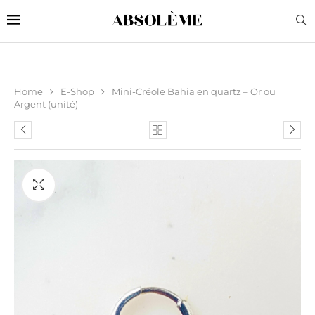
Home
E-Shop
Mini-Créole Bahia en quartz – Or ou
Argent (unité)