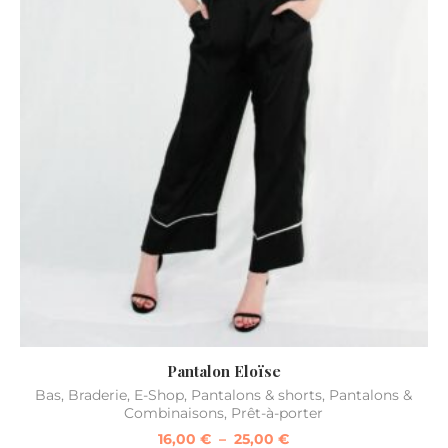
Pantalon Eloïse
Bas
,
Braderie
,
E-Shop
,
Pantalons & shorts
,
Pantalons &
Ba
Combinaisons
,
Prêt-à-porter
16,00
€
–
25,00
€