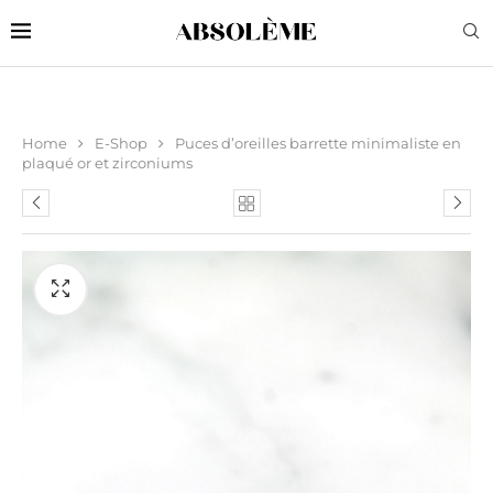
Home
E-Shop
Puces d’oreilles barrette minimaliste en
plaqué or et zirconiums