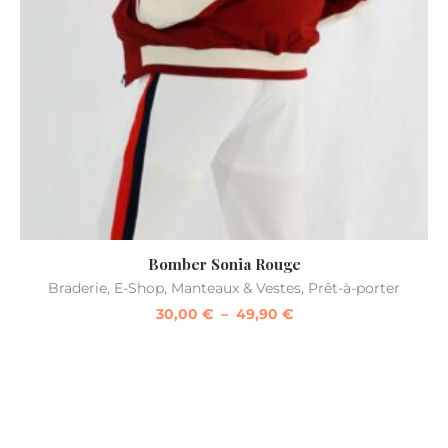
Bomber Sonia Rouge
Braderie
,
E-Shop
,
Manteaux & Vestes
,
Prêt-à-porter
30,00
€
–
49,90
€