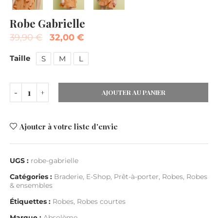
Robe Gabrielle
39,90
€
32,00
€
Taille
S
M
L
AJOUTER AU PANIER
Ajouter à votre liste d'envie
UGS :
robe-gabrielle
Catégories :
Braderie
,
E-Shop
,
Prêt-à-porter
,
Robes
,
Robes
& ensembles
Étiquettes :
Robes
,
Robes courtes
Marque :
Absolème