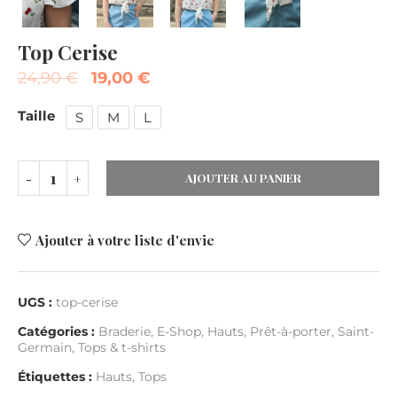
Top Cerise
24,90
€
19,00
€
Taille
S
M
L
AJOUTER AU PANIER
Ajouter à votre liste d'envie
UGS :
top-cerise
Catégories :
Braderie
,
E-Shop
,
Hauts
,
Prêt-à-porter
,
Saint-
Germain
,
Tops & t-shirts
Étiquettes :
Hauts
,
Tops