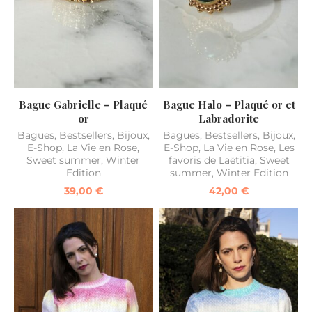
Bague Gabrielle – Plaqué
Bague Halo – Plaqué or et
or
Labradorite
Bagues
,
Bestsellers
,
Bijoux
,
Bagues
,
Bestsellers
,
Bijoux
,
E-Shop
,
La Vie en Rose
,
E-Shop
,
La Vie en Rose
,
Les
Sweet summer
,
Winter
favoris de Laëtitia
,
Sweet
Edition
summer
,
Winter Edition
39,00
€
42,00
€