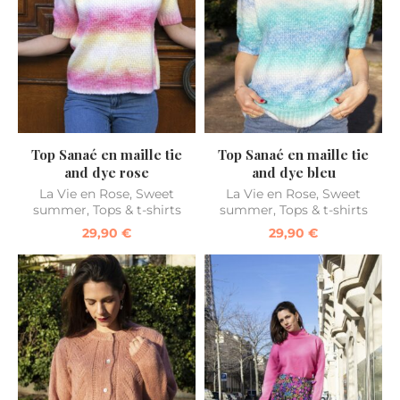
Top Sanaé en maille tie
Top Sanaé en maille tie
and dye rose
and dye bleu
La Vie en Rose
,
Sweet
La Vie en Rose
,
Sweet
summer
,
Tops & t-shirts
summer
,
Tops & t-shirts
29,90
€
29,90
€