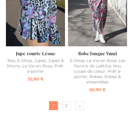
Jupe courte Léone
Robe longue Yumi
Bas
,
E-Shop
,
Jupes
,
Jupes &
E-Shop
,
La Vie en Rose
,
Les
Shorts
,
La Vie en Rose
,
Prêt-
favoris de Laëtitia
,
Nos
à-porter
coups de coeur
,
Prêt-à-
porter
,
Robes
,
Robes &
32,90
€
ensembles
56,90
€
1
2
→