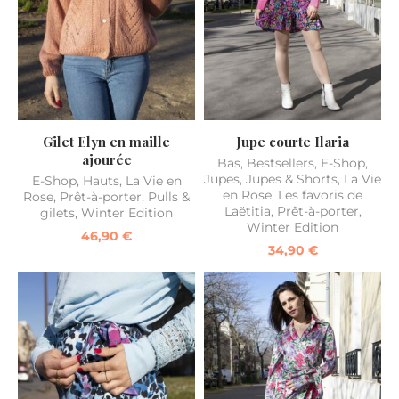
Gilet Elyn en maille
Jupe courte Ilaria
ajourée
Bas
,
Bestsellers
,
E-Shop
,
Jupes
,
Jupes & Shorts
,
La Vie
E-Shop
,
Hauts
,
La Vie en
en Rose
,
Les favoris de
Rose
,
Prêt-à-porter
,
Pulls &
Laëtitia
,
Prêt-à-porter
,
gilets
,
Winter Edition
Winter Edition
46,90
€
34,90
€