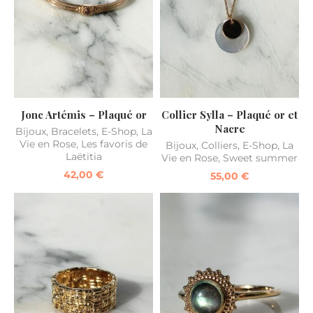
Jonc Artémis – Plaqué or
Collier Sylla – Plaqué or et
Nacre
Bijoux
,
Bracelets
,
E-Shop
,
La
Vie en Rose
,
Les favoris de
Bijoux
,
Colliers
,
E-Shop
,
La
Laëtitia
Vie en Rose
,
Sweet summer
42,00
€
55,00
€