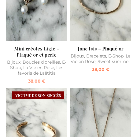
Mini créoles Ligie –
Jonc Isis – Plaqué or
Plaqué or et perle
Bijoux
,
Bracelets
,
E-Shop
,
La
Vie en Rose
,
Sweet summer
Bijoux
,
Boucles d'oreilles
,
E-
Shop
,
La Vie en Rose
,
Les
38,00
€
favoris de Laëtitia
38,00
€
VICTIME DE SON SUCCÈS