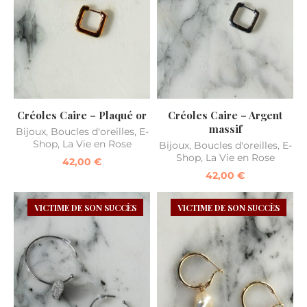
Créoles Caire – Plaqué or
Créoles Caire – Argent
massif
Bijoux
,
Boucles d'oreilles
,
E-
Shop
,
La Vie en Rose
Bijoux
,
Boucles d'oreilles
,
E-
Shop
,
La Vie en Rose
42,00
€
42,00
€
VICTIME DE SON SUCCÈS
VICTIME DE SON SUCCÈS