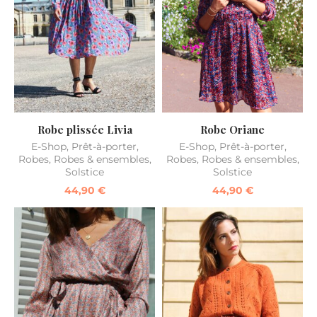
Robe plissée Livia
Robe Oriane
E-Shop
,
Prêt-à-porter
,
E-Shop
,
Prêt-à-porter
,
Robes
,
Robes & ensembles
,
Robes
,
Robes & ensembles
,
Solstice
Solstice
44,90
€
44,90
€