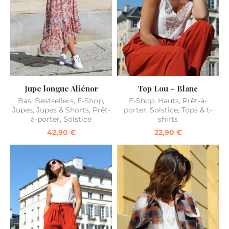
Jupe longue Aliénor
Top Lou – Blanc
Bas
,
Bestsellers
,
E-Shop
,
E-Shop
,
Hauts
,
Prêt-à-
Jupes
,
Jupes & Shorts
,
Prêt-
porter
,
Solstice
,
Tops & t-
à-porter
,
Solstice
shirts
42,90
€
22,90
€