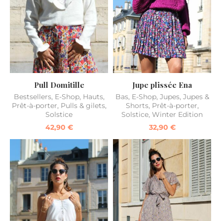
Pull Domitille
Jupe plissée Ena
Bestsellers
,
E-Shop
,
Hauts
,
Bas
,
E-Shop
,
Jupes
,
Jupes &
Prêt-à-porter
,
Pulls & gilets
,
Shorts
,
Prêt-à-porter
,
Solstice
Solstice
,
Winter Edition
42,90
€
32,90
€