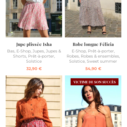
Jupe plissée Isha
Robe longue Félicia
Bas
,
E-Shop
,
Jupes
,
Jupes &
E-Shop
,
Prêt-à-porter
,
Shorts
,
Prêt-à-porter
,
Robes
,
Robes & ensembles
,
Solstice
Solstice
,
Sweet summer
32,90
€
54,90
€
VICTIME DE SON SUCCÈS