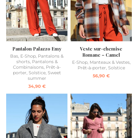
Pantalon Palazzo Emy
Veste sur-chemise
Romane – Camel
Bas
,
E-Shop
,
Pantalons &
shorts
,
Pantalons &
E-Shop
,
Manteaux & Vestes
,
Combinaisons
,
Prêt-à-
Prêt-à-porter
,
Solstice
porter
,
Solstice
,
Sweet
56,90
€
summer
34,90
€