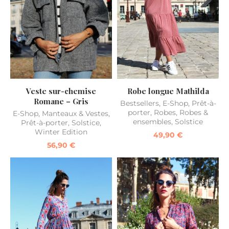
Veste sur-chemise
Robe longue Mathilda
Romane – Gris
Bestsellers
,
E-Shop
,
Prêt-à-
porter
,
Robes
,
Robes &
E-Shop
,
Manteaux & Vestes
,
ensembles
,
Solstice
Prêt-à-porter
,
Solstice
,
Winter Edition
49,90
€
56,90
€