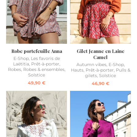
Robe portefeuille Anna
Gilet Jeanne en Laine
Camel
E-Shop
,
Les favoris de
Laëtitia
,
Prêt-à-porter
,
Autumn vibes
,
E-Shop
,
Robes
,
Robes & ensembles
,
Hauts
,
Prêt-à-porter
,
Pulls &
Solstice
gilets
,
Solstice
49,90
€
46,90
€