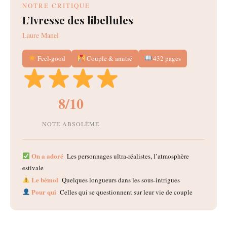
NOTRE CRITIQUE
L’Ivresse des libellules
Laure Manel
Feel-good
Couple & amitié
432 pages
8/10
NOTE ABSOLÈME
On a adoré
Les personnages ultra-réalistes, l’atmosphère
estivale
Le bémol
Quelques longueurs dans les sous-intrigues
Pour qui
Celles qui se questionnent sur leur vie de couple