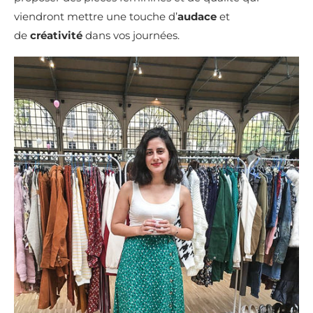
viendront mettre une touche d’
audace
et
de
créativité
dans vos journées.