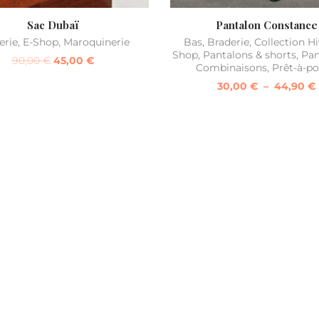
Sac Dubaï
Pantalon Constance
erie
,
E-Shop
,
Maroquinerie
Bas
,
Braderie
,
Collection Hi
Shop
,
Pantalons & shorts
,
Pan
90,00
€
45,00
€
Combinaisons
,
Prêt-à-po
30,00
€
–
44,90
€