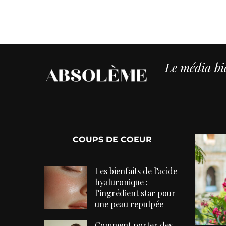
Le média bie
COUPS DE COEUR
Les bienfaits de l’acide
hyaluronique :
l’ingrédient star pour
une peau repulpée
Comment porter des