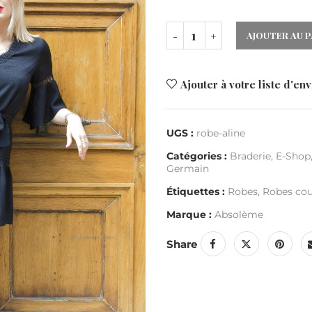
AJOUTER AU P
Ajouter à votre liste d'env
UGS :
robe-aline
Catégories :
Braderie
,
E-Shop
Germain
Étiquettes :
Robes
,
Robes cou
Marque :
Absolème
Share