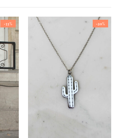
-33%
-20%