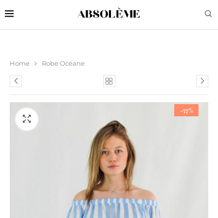
Home
Robe Océane
-57%