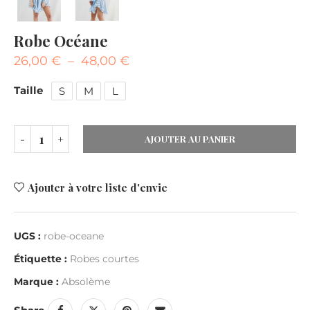
Robe Océane
26,00
€
–
48,00
€
Taille
S
M
L
AJOUTER AU PANIER
Ajouter à votre liste d'envie
UGS :
robe-oceane
Étiquette :
Robes courtes
Marque :
Absolème