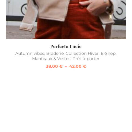
Perfecto Lucie
Autumn vibes
,
Braderie
,
Collection Hiver
,
E-Shop
,
Manteaux & Vestes
,
Prêt-à-porter
38,00
€
–
42,00
€