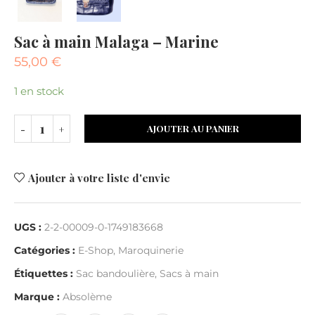
Sac à main Malaga – Marine
55,00
€
1 en stock
AJOUTER AU PANIER
Ajouter à votre liste d'envie
UGS :
2-2-00009-0-1749183668
Catégories :
E-Shop
,
Maroquinerie
Étiquettes :
Sac bandoulière
,
Sacs à main
Marque :
Absolème