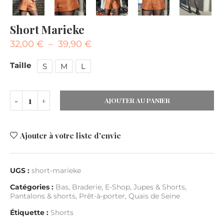
Short Marieke
32,00
€
–
39,90
€
Taille
S
M
L
AJOUTER AU PANIER
Ajouter à votre liste d'envie
UGS :
short-marieke
Catégories :
Bas
,
Braderie
,
E-Shop
,
Jupes & Shorts
,
Pantalons & shorts
,
Prêt-à-porter
,
Quais de Seine
Étiquette :
Shorts