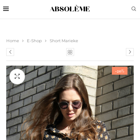
Home
E-Shop
Short Marieke
-20%