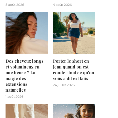
5 août 2026
4 août 2026
Des cheveux longs
Porter le short en
et volumineux en
jean quand on est
une heure ? La
ronde : tout ce qu’on
magie des
vous a dit est faux
extensions
24 juillet 2026
naturelles
1 août 2026