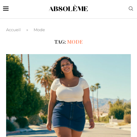
Accueil
»
Mode
TAG:
MODE