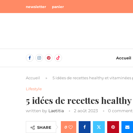
newsletter
panier
Accueil
Accueil
»
5 idées de recettes healthy et vitaminées p
Lifestyle
5 idées de recettes healthy
written by
Laetitia
2 août 2023
0 comment
0
SHARE