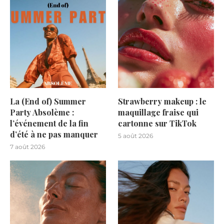
La (End of) Summer
Strawberry makeup : le
Party Absolème :
maquillage fraise qui
l’événement de la fin
cartonne sur TikTok
d’été à ne pas manquer
5 août 2026
7 août 2026