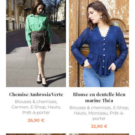
Chemise Ambrosia Verte
Blouse en dentelle bleu
marine Théa
Blouses & chemises
,
Carmen
,
E-Shop
,
Hauts
,
Blouses & chemises
,
E-Shop
,
Prêt-à-porter
Hauts
,
Monceau
,
Prêt-à-
porter
26,90
€
32,90
€