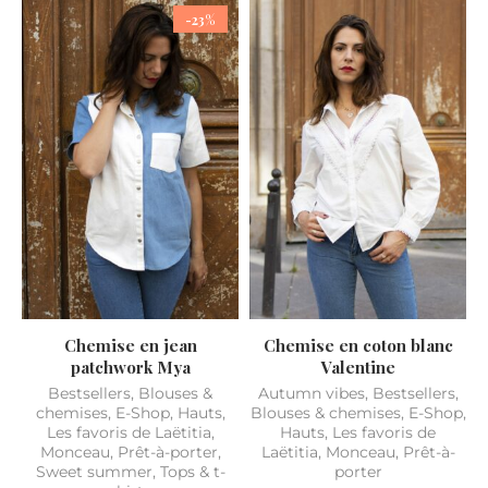
-23%
Chemise en jean
Chemise en coton blanc
patchwork Mya
Valentine
Bestsellers
,
Blouses &
Autumn vibes
,
Bestsellers
,
chemises
,
E-Shop
,
Hauts
,
Blouses & chemises
,
E-Shop
,
Les favoris de Laëtitia
,
Hauts
,
Les favoris de
Monceau
,
Prêt-à-porter
,
Laëtitia
,
Monceau
,
Prêt-à-
Sweet summer
,
Tops & t-
porter