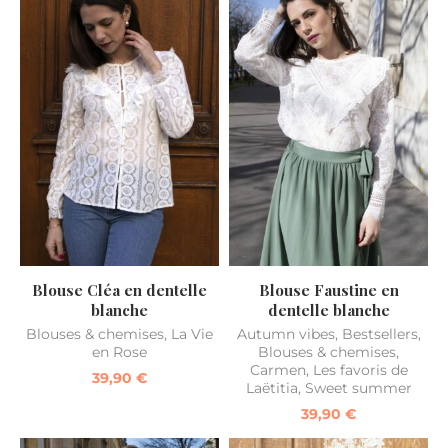
Blouse Cléa en dentelle
Blouse Faustine en
blanche
dentelle blanche
Blouses & chemises
,
La Vie
Autumn vibes
,
Bestsellers
,
en Rose
Blouses & chemises
,
Carmen
,
Les favoris de
39,90
€
Laëtitia
,
Sweet summer
39,90
€