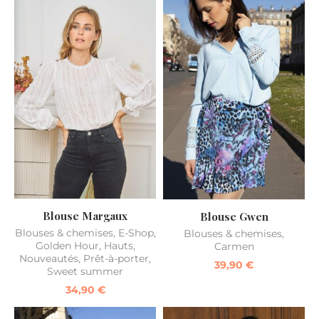
Blouse Margaux
Blouse Gwen
Blouses & chemises
,
E-Shop
,
Blouses & chemises
,
Golden Hour
,
Hauts
,
Carmen
Nouveautés
,
Prêt-à-porter
,
39,90
€
Sweet summer
34,90
€