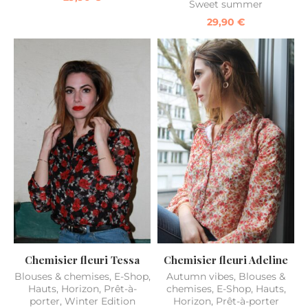
Sweet summer
29,90
€
Chemisier fleuri Tessa
Chemisier fleuri Adeline
Blouses & chemises
,
E-Shop
,
Autumn vibes
,
Blouses &
Hauts
,
Horizon
,
Prêt-à-
chemises
,
E-Shop
,
Hauts
,
porter
,
Winter Edition
Horizon
,
Prêt-à-porter