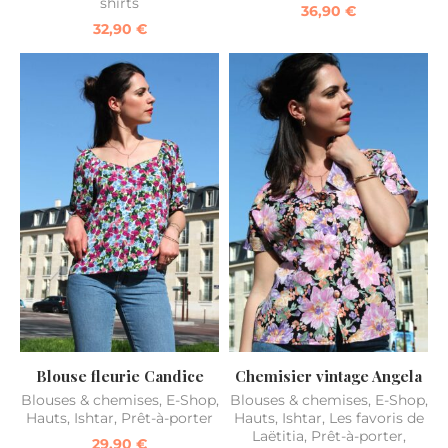
shirts
36,90
€
32,90
€
Blouse fleurie Candice
Chemisier vintage Angela
Blouses & chemises
,
E-Shop
,
Blouses & chemises
,
E-Shop
,
Hauts
,
Ishtar
,
Prêt-à-porter
Hauts
,
Ishtar
,
Les favoris de
Laëtitia
,
Prêt-à-porter
,
29,90
€