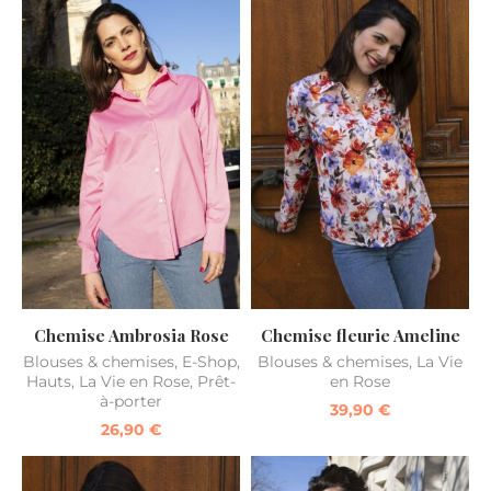
Chemise Ambrosia Rose
Chemise fleurie Ameline
Blouses & chemises
,
E-Shop
,
Blouses & chemises
,
La Vie
Hauts
,
La Vie en Rose
,
Prêt-
en Rose
à-porter
39,90
€
26,90
€