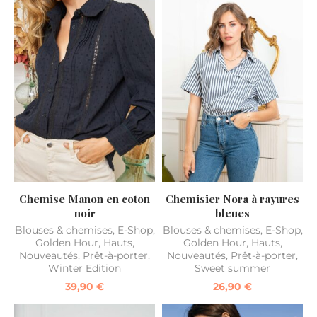
Chemise Manon en coton
Chemisier Nora à rayures
noir
bleues
Blouses & chemises
,
E-Shop
,
Blouses & chemises
,
E-Shop
,
Golden Hour
,
Hauts
,
Golden Hour
,
Hauts
,
Nouveautés
,
Prêt-à-porter
,
Nouveautés
,
Prêt-à-porter
,
Winter Edition
Sweet summer
39,90
€
26,90
€