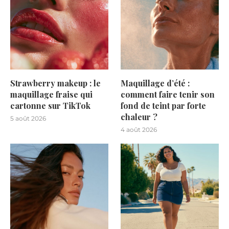
Strawberry makeup : le
Maquillage d’été :
maquillage fraise qui
comment faire tenir son
cartonne sur TikTok
fond de teint par forte
chaleur ?
5 août 2026
4 août 2026