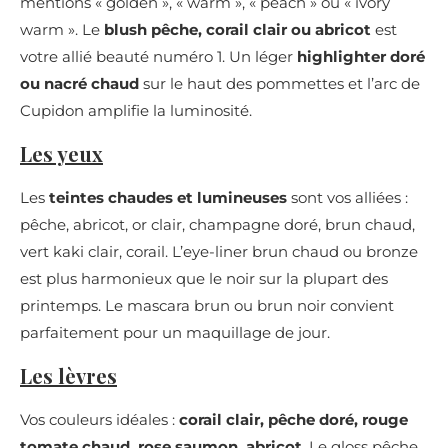
mentions « golden », « warm », « peach » ou « ivory
warm ». Le
blush pêche, corail clair ou abricot
est
votre allié beauté numéro 1. Un léger
highlighter doré
ou nacré chaud
sur le haut des pommettes et l’arc de
Cupidon amplifie la luminosité.
Les yeux
Les
teintes chaudes et lumineuses
sont vos alliées :
pêche, abricot, or clair, champagne doré, brun chaud,
vert kaki clair, corail. L’eye-liner brun chaud ou bronze
est plus harmonieux que le noir sur la plupart des
printemps. Le mascara brun ou brun noir convient
parfaitement pour un maquillage de jour.
Les lèvres
Vos couleurs idéales :
corail clair, pêche doré, rouge
tomate chaud, rose saumon, abricot
. Le gloss pêche