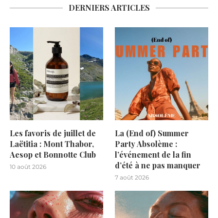
DERNIERS ARTICLES
Les favoris de juillet de
La (End of) Summer
Laëtitia : Mont Thabor,
Party Absolème :
Aesop et Bonnotte Club
l’événement de la fin
d’été à ne pas manquer
10 août 2026
7 août 2026