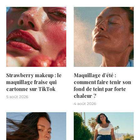
Strawberry makeup : le
Maquillage d’été :
maquillage fraise qui
comment faire tenir son
cartonne sur TikTok
fond de teint par forte
chaleur ?
5 août 2026
4 août 2026