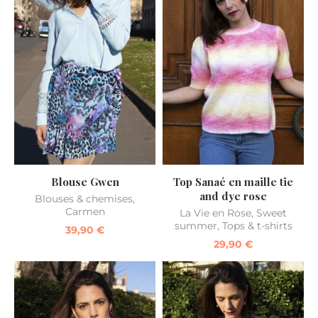
Blouse Gwen
Top Sanaé en maille tie
and dye rose
Blouses & chemises
,
Carmen
La Vie en Rose
,
Sweet
summer
,
Tops & t-shirts
39,90
€
29,90
€