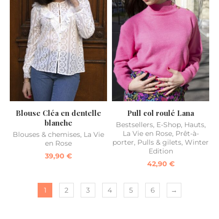
Blouse Cléa en dentelle
Pull col roulé Lana
blanche
Bestsellers
,
E-Shop
,
Hauts
,
La Vie en Rose
,
Prêt-à-
Blouses & chemises
,
La Vie
porter
,
Pulls & gilets
,
Winter
en Rose
Edition
39,90
€
42,90
€
1
2
3
4
5
6
→