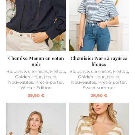
Chemise Manon en coton
Chemisier Nora à rayures
noir
bleues
Blouses & chemises
,
E-Shop
,
Blouses & chemises
,
E-Shop
,
Golden Hour
,
Hauts
,
Golden Hour
,
Hauts
,
Nouveautés
,
Prêt-à-porter
,
Nouveautés
,
Prêt-à-porter
,
Winter Edition
Sweet summer
39,90
€
26,90
€