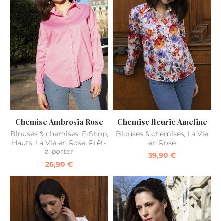
Chemise Ambrosia Rose
Chemise fleurie Ameline
Blouses & chemises
,
E-Shop
,
Blouses & chemises
,
La Vie
Hauts
,
La Vie en Rose
,
Prêt-
en Rose
à-porter
39,90
€
26,90
€