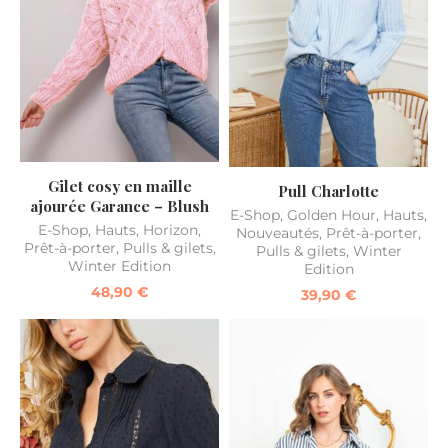
Gilet cosy en maille
Pull Charlotte
ajourée Garance – Blush
E-Shop
,
Golden Hour
,
Hauts
,
E-Shop
,
Hauts
,
Horizon
,
Nouveautés
,
Prêt-à-porter
,
Prêt-à-porter
,
Pulls & gilets
,
Pulls & gilets
,
Winter
Winter Edition
Edition
48,90
€
39,90
€