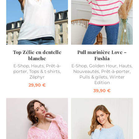
Top Zélie en dentelle
Pull marinière Love –
blanche
Fushia
E-Shop
,
Hauts
,
Prêt-à-
E-Shop
,
Golden Hour
,
Hauts
,
porter
,
Tops & t-shirts
,
Nouveautés
,
Prêt-à-porter
,
Zéphyr
Pulls & gilets
,
Winter
Edition
29,90
€
39,90
€