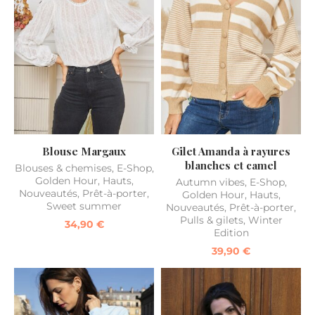
Blouse Margaux
Gilet Amanda à rayures
blanches et camel
Blouses & chemises
,
E-Shop
,
Golden Hour
,
Hauts
,
Autumn vibes
,
E-Shop
,
Nouveautés
,
Prêt-à-porter
,
Golden Hour
,
Hauts
,
Sweet summer
Nouveautés
,
Prêt-à-porter
,
Pulls & gilets
,
Winter
34,90
€
Edition
39,90
€