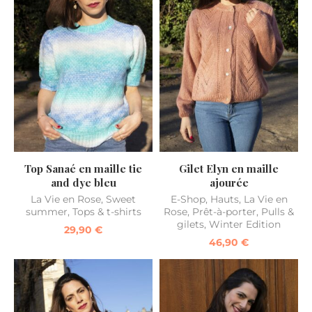
Top Sanaé en maille tie
Gilet Elyn en maille
and dye bleu
ajourée
La Vie en Rose
,
Sweet
E-Shop
,
Hauts
,
La Vie en
summer
,
Tops & t-shirts
Rose
,
Prêt-à-porter
,
Pulls &
gilets
,
Winter Edition
29,90
€
46,90
€