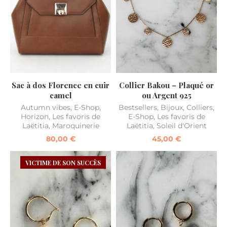
Sac à dos Florence en cuir
Collier Bakou – Plaqué or
camel
ou Argent 925
Autumn vibes
,
E-Shop
,
Bestsellers
,
Bijoux
,
Colliers
,
Horizon
,
Les favoris de
E-Shop
,
Les favoris de
Laëtitia
,
Maroquinerie
Laëtitia
,
Soleil d'Orient
80,00
€
45,00
€
VICTIME DE SON SUCCÈS