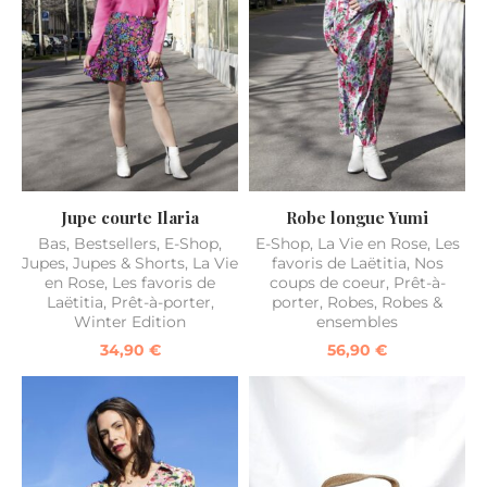
Jupe courte Ilaria
Robe longue Yumi
Bas
,
Bestsellers
,
E-Shop
,
E-Shop
,
La Vie en Rose
,
Les
Jupes
,
Jupes & Shorts
,
La Vie
favoris de Laëtitia
,
Nos
en Rose
,
Les favoris de
coups de coeur
,
Prêt-à-
Laëtitia
,
Prêt-à-porter
,
porter
,
Robes
,
Robes &
Winter Edition
ensembles
34,90
€
56,90
€