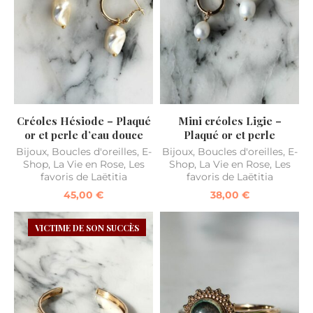
Créoles Hésiode – Plaqué
Mini créoles Ligie –
or et perle d’eau douce
Plaqué or et perle
Bijoux
,
Boucles d'oreilles
,
E-
Bijoux
,
Boucles d'oreilles
,
E-
Shop
,
La Vie en Rose
,
Les
Shop
,
La Vie en Rose
,
Les
favoris de Laëtitia
favoris de Laëtitia
45,00
€
38,00
€
VICTIME DE SON SUCCÈS