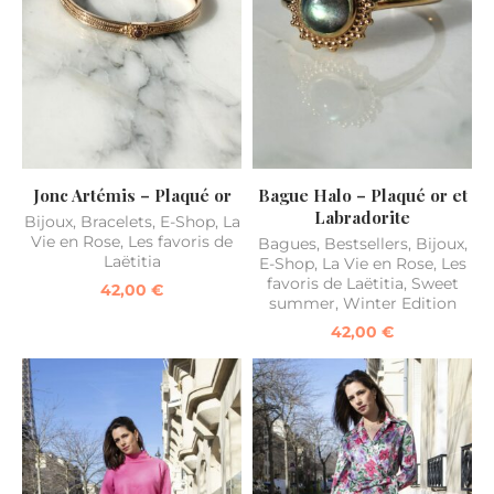
Jonc Artémis – Plaqué or
Bague Halo – Plaqué or et
Labradorite
Bijoux
,
Bracelets
,
E-Shop
,
La
Vie en Rose
,
Les favoris de
Bagues
,
Bestsellers
,
Bijoux
,
Laëtitia
E-Shop
,
La Vie en Rose
,
Les
favoris de Laëtitia
,
Sweet
42,00
€
summer
,
Winter Edition
42,00
€