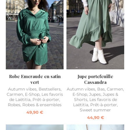
Robe Emeraude en satin
Jupe portefeuille
vert
Cassandra
Autumn vibes
,
Bestsellers
,
Autumn vibes
,
Bas
,
Carmen
,
Carmen
,
E-Shop
,
Les favoris
E-Shop
,
Jupes
,
Jupes &
de Laëtitia
,
Prêt-à-porter
,
Shorts
,
Les favoris de
Robes
,
Robes & ensembles
Laëtitia
,
Prêt-à-porter
,
Sweet summer
49,90
€
44,90
€