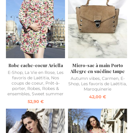
Robe cache-coeur Ariella
Micro-sac à main Porto
Allegre en suédine taupe
E-Shop
,
La Vie en Rose
,
Les
favoris de Laëtitia
,
Nos
Autumn vibes
,
Carmen
,
E-
coups de coeur
,
Prêt-à-
Shop
,
Les favoris de Laëtitia
,
porter
,
Robes
,
Robes &
Maroquinerie
ensembles
,
Sweet summer
42,00
€
52,90
€