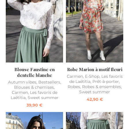
Blouse Faustine en
Robe Marion à motif fleuri
dentelle blanche
Carmen
,
E-Shop
,
Les favoris
de Laëtitia
,
Prêt-à-porter
,
Autumn vibes
,
Bestsellers
,
Robes
,
Robes & ensembles
,
Blouses & chemises
,
Sweet summer
Carmen
,
Les favoris de
Laëtitia
,
Sweet summer
42,90
€
39,90
€