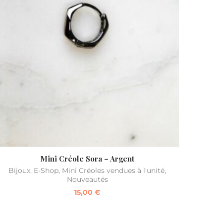
Mini Créole Sora – Argent
Bijoux
,
E-Shop
,
Mini Créoles vendues à l'unité
,
Nouveautés
15,00
€