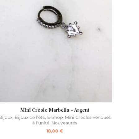
Mini Créole Marbella – Argent
Bijoux
,
Bijoux de l'été
,
E-Shop
,
Mini Créoles vendues
à l'unité
,
Nouveautés
18,00
€