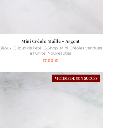
Mini Créole Maille – Argent
Bijoux
,
Bijoux de l'été
,
E-Shop
,
Mini Créoles vendues
à l'unité
,
Nouveautés
17,00
€
VICTIME DE SON SUCCÈS