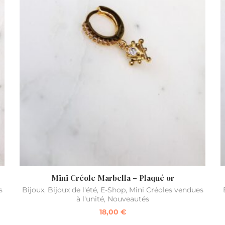
Mini Créole Marbella – Plaqué or
s
Bijoux
,
Bijoux de l'été
,
E-Shop
,
Mini Créoles vendues
à l'unité
,
Nouveautés
18,00
€