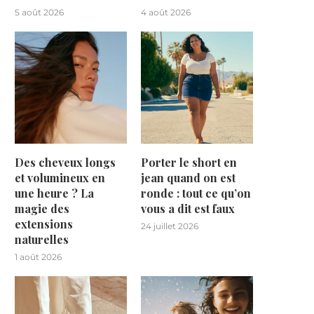
5 août 2026
4 août 2026
Des cheveux longs
Porter le short en
et volumineux en
jean quand on est
une heure ? La
ronde : tout ce qu’on
magie des
vous a dit est faux
extensions
24 juillet 2026
naturelles
1 août 2026