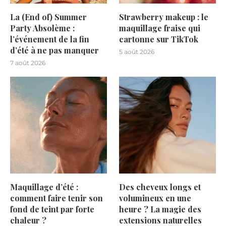
La (End of) Summer
Strawberry makeup : le
Party Absolème :
maquillage fraise qui
l’événement de la fin
cartonne sur TikTok
d’été à ne pas manquer
5 août 2026
7 août 2026
Maquillage d’été :
Des cheveux longs et
comment faire tenir son
volumineux en une
fond de teint par forte
heure ? La magie des
chaleur ?
extensions naturelles