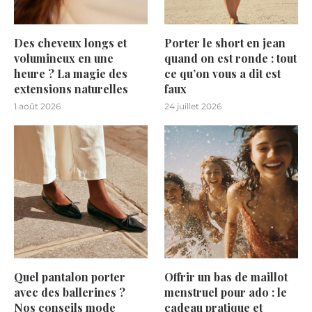
Des cheveux longs et
Porter le short en jean
volumineux en une
quand on est ronde : tout
heure ? La magie des
ce qu’on vous a dit est
extensions naturelles
faux
1 août 2026
24 juillet 2026
Quel pantalon porter
Offrir un bas de maillot
avec des ballerines ?
menstruel pour ado : le
Nos conseils mode
cadeau pratique et