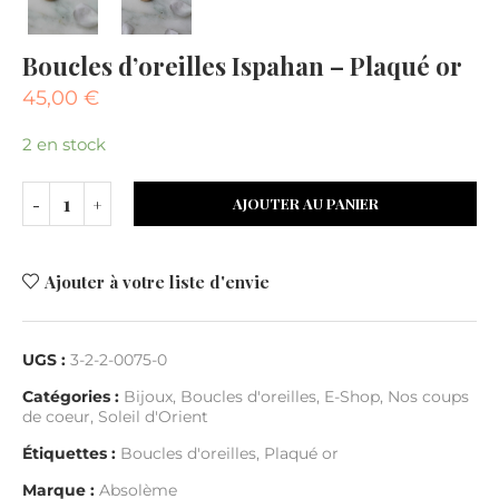
Boucles d’oreilles Ispahan – Plaqué or
45,00
€
2 en stock
AJOUTER AU PANIER
Ajouter à votre liste d'envie
UGS :
3-2-2-0075-0
Catégories :
Bijoux
,
Boucles d'oreilles
,
E-Shop
,
Nos coups
de coeur
,
Soleil d'Orient
Étiquettes :
Boucles d'oreilles
,
Plaqué or
Marque :
Absolème