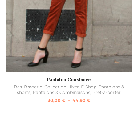
Pantalon Constance
Bas
,
Braderie
,
Collection Hiver
,
E-Shop
,
Pantalons &
shorts
,
Pantalons & Combinaisons
,
Prêt-à-porter
30,00
€
–
44,90
€