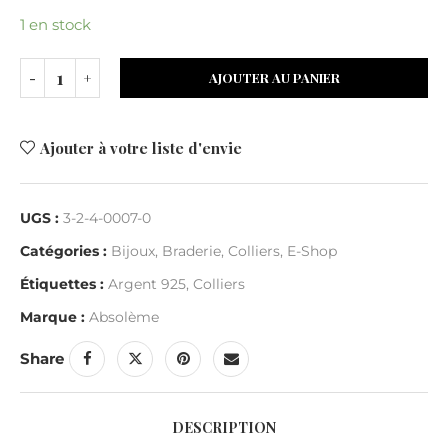
1 en stock
AJOUTER AU PANIER
Ajouter à votre liste d'envie
UGS :
3-2-4-0007-0
Catégories :
Bijoux
,
Braderie
,
Colliers
,
E-Shop
Étiquettes :
Argent 925
,
Colliers
Marque :
Absolème
Share
DESCRIPTION