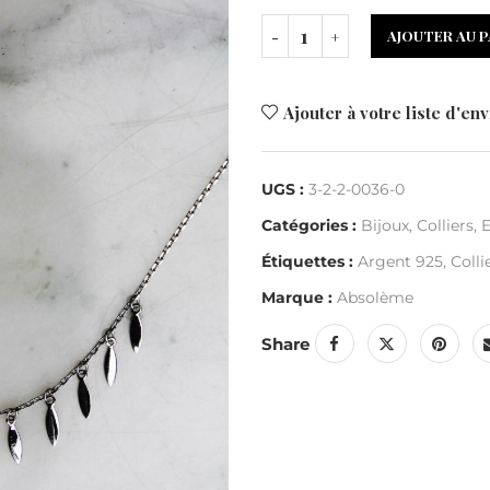
AJOUTER AU P
Ajouter à votre liste d'env
UGS :
3-2-2-0036-0
Catégories :
Bijoux
,
Colliers
,
Étiquettes :
Argent 925
,
Colli
Marque :
Absolème
Share