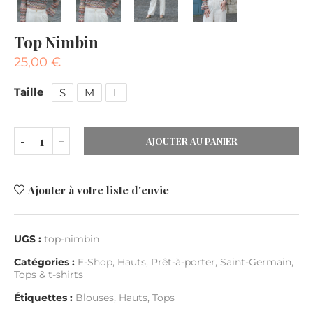
Top Nimbin
25,00
€
Taille
S
M
L
AJOUTER AU PANIER
Ajouter à votre liste d'envie
UGS :
top-nimbin
Catégories :
E-Shop
,
Hauts
,
Prêt-à-porter
,
Saint-Germain
,
Tops & t-shirts
Étiquettes :
Blouses
,
Hauts
,
Tops