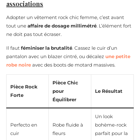
associations
Adopter un vêtement rock chic femme, c’est avant
tout une
affaire de dosage millimétré
. L’élément fort
ne doit pas tout écraser.
Il faut
féminiser la brutalité
. Cassez le cuir d’un
pantalon avec un blazer cintré, ou décalez
une petite
robe noire
avec des boots de motard massives.
Pièce Chic
Pièce Rock
pour
Le Résultat
Forte
Équilibrer
Un look
Perfecto en
Robe fluide à
bohème-rock
cuir
fleurs
parfait pour la