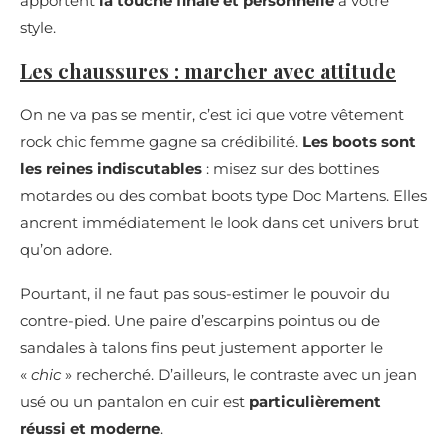
apportent
la touche finale et personnelle
à votre
style.
Les chaussures : marcher avec attitude
On ne va pas se mentir, c’est ici que votre vêtement
rock chic femme gagne sa crédibilité.
Les boots sont
les reines indiscutables
: misez sur des bottines
motardes ou des combat boots type Doc Martens. Elles
ancrent immédiatement le look dans cet univers brut
qu’on adore.
Pourtant, il ne faut pas sous-estimer le pouvoir du
contre-pied. Une paire d’escarpins pointus ou de
sandales à talons fins peut justement apporter le
«
chic
» recherché. D’ailleurs, le contraste avec un jean
usé ou un pantalon en cuir est
particulièrement
réussi et moderne
.