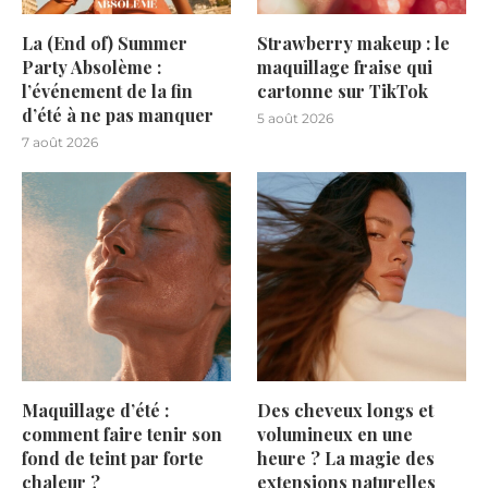
La (End of) Summer
Strawberry makeup : le
Party Absolème :
maquillage fraise qui
l’événement de la fin
cartonne sur TikTok
d’été à ne pas manquer
5 août 2026
7 août 2026
Maquillage d’été :
Des cheveux longs et
comment faire tenir son
volumineux en une
fond de teint par forte
heure ? La magie des
chaleur ?
extensions naturelles