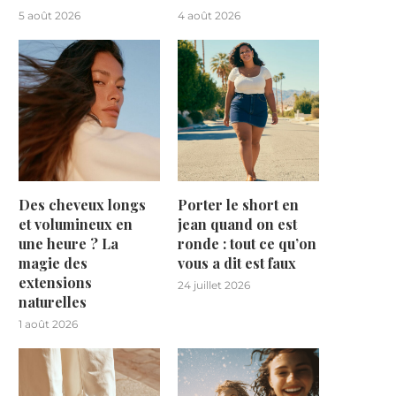
5 août 2026
4 août 2026
Des cheveux longs
Porter le short en
et volumineux en
jean quand on est
une heure ? La
ronde : tout ce qu’on
magie des
vous a dit est faux
extensions
24 juillet 2026
naturelles
1 août 2026