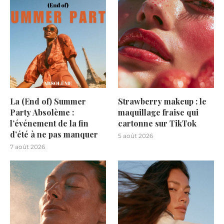
La (End of) Summer
Strawberry makeup : le
Party Absolème :
maquillage fraise qui
l’événement de la fin
cartonne sur TikTok
d’été à ne pas manquer
5 août 2026
7 août 2026