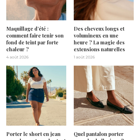
Maquillage d’été :
Des cheveux longs et
comment faire tenir son
volumineux en une
fond de teint par forte
heure ? La magie des
chaleur ?
extensions naturelles
4 août 2026
1 août 2026
Porter le short en jean
Quel pantalon porter