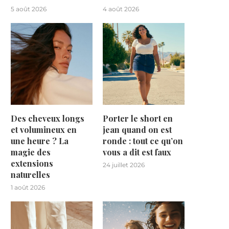
5 août 2026
4 août 2026
Des cheveux longs
Porter le short en
et volumineux en
jean quand on est
une heure ? La
ronde : tout ce qu’on
magie des
vous a dit est faux
extensions
24 juillet 2026
naturelles
1 août 2026