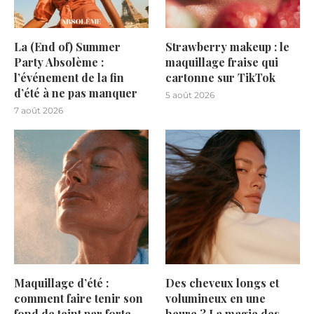
La (End of) Summer
Strawberry makeup : le
Party Absolème :
maquillage fraise qui
l’événement de la fin
cartonne sur TikTok
d’été à ne pas manquer
5 août 2026
7 août 2026
Maquillage d’été :
Des cheveux longs et
comment faire tenir son
volumineux en une
fond de teint par forte
heure ? La magie des