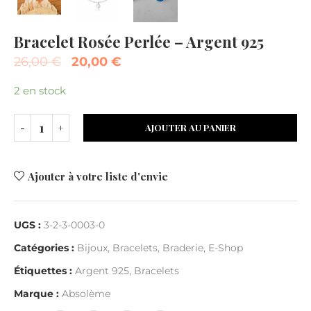
Bracelet Rosée Perlée – Argent 925
26,00
€
20,00
€
2 en stock
AJOUTER AU PANIER
Ajouter à votre liste d'envie
UGS :
3-2-3-0003-0
Catégories :
Bijoux
,
Bracelets
,
Braderie
,
E-Shop
Étiquettes :
Argent 925
,
Bracelets
Marque :
Absolème