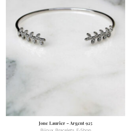
Jonc Laurier – Argent 925
Bijoux
,
Bracelets
,
E-Shop