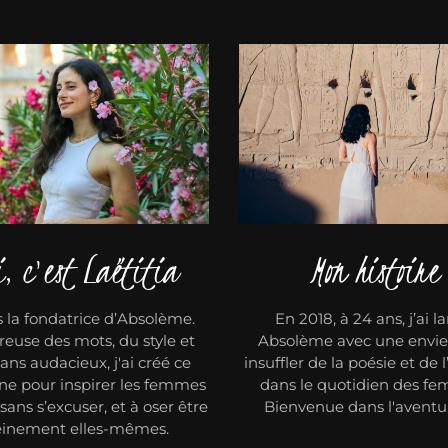
i, c'est Laëtitia
Mon histoire
s la fondatrice d’Absolème.
En 2018, à 24 ans, j’ai l
use des mots, du style et
Absolème avec une envie f
ans audacieux, j'ai créé ce
insuffler de la poésie et de 
e pour inspirer les femmes
dans le quotidien des f
r sans s’excuser, et à oser être
Bienvenue dans l'avent
einement elles-mêmes.