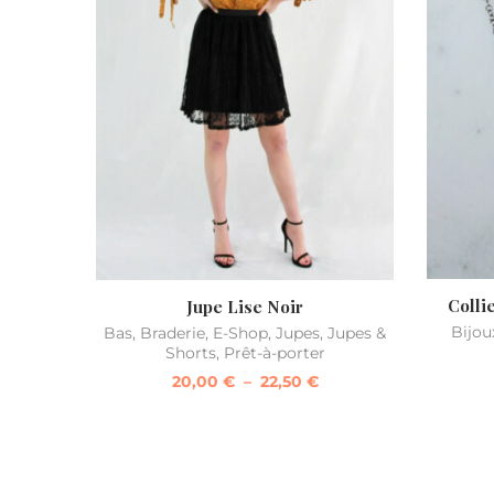
Colli
Jupe Lise Noir
Bijou
Bas
,
Braderie
,
E-Shop
,
Jupes
,
Jupes &
Shorts
,
Prêt-à-porter
20,00
€
–
22,50
€