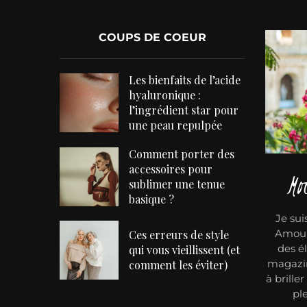
COUPS DE COEUR
Les bienfaits de l’acide
hyaluronique :
l’ingrédient star pour
une peau repulpée
Comment porter des
accessoires pour
Mo
sublimer une tenue
basique ?
Je sui
Amoure
Ces erreurs de style
des él
qui vous vieillissent (et
magazin
comment les éviter)
à brille
pl