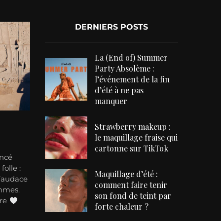
DERNIERS POSTS
La (End of) Summer
Party Absolème :
l’événement de la fin
d’été à ne pas
manquer
Strawberry makeup :
le maquillage fraise qui
cartonne sur TikTok
ancé
olle :
Maquillage d’été :
l’audace
comment faire tenir
emmes.
son fond de teint par
ure
forte chaleur ?