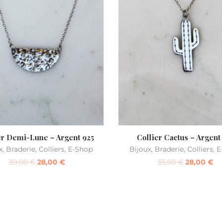
er Demi-Lune – Argent 925
Collier Cactus – Argent
x
,
Braderie
,
Colliers
,
E-Shop
Bijoux
,
Braderie
,
Colliers
,
E
39,00
€
28,00
€
35,00
€
28,00
€