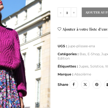
AJOUTER AU P
Ajouter à votre liste d'env
UGS :
jupe-plissee-ena
Catégories :
Bas
,
E-Shop
,
Jup
Edition
Étiquettes :
Jupes
,
Solstice
,
W
Marque :
Absolème
Share