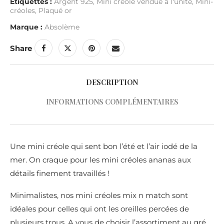
Étiquettes :
Argent 925
,
Mini créole vendue à l'unité
,
Mini-
créoles
,
Plaqué or
Marque :
Absolème
Share
DESCRIPTION
INFORMATIONS COMPLÉMENTAIRES
Une mini créole qui sent bon l’été et l’air iodé de la
mer. On craque pour les mini créoles ananas aux
détails finement travaillés !
Minimalistes, nos mini créoles mix n match sont
idéales pour celles qui ont les oreilles percées de
plusieurs trous. A vous de choisir l’assortiment au gré