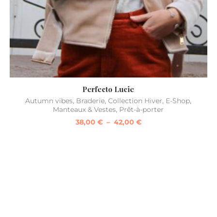
Perfecto Lucie
Autumn vibes
,
Braderie
,
Collection Hiver
,
E-Shop
,
Br
Manteaux & Vestes
,
Prêt-à-porter
38,00
€
–
42,00
€