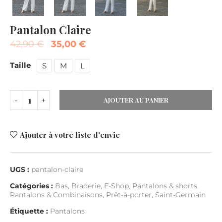
Pantalon Claire
42,90
€
35,00
€
Taille
S
M
L
AJOUTER AU PANIER
Ajouter à votre liste d'envie
UGS :
pantalon-claire
Catégories :
Bas
,
Braderie
,
E-Shop
,
Pantalons & shorts
,
Pantalons & Combinaisons
,
Prêt-à-porter
,
Saint-Germain
Étiquette :
Pantalons