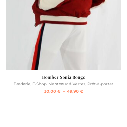
Bomber Sonia Rouge
Braderie
,
E-Shop
,
Manteaux & Vestes
,
Prêt-à-porter
30,00
€
–
49,90
€