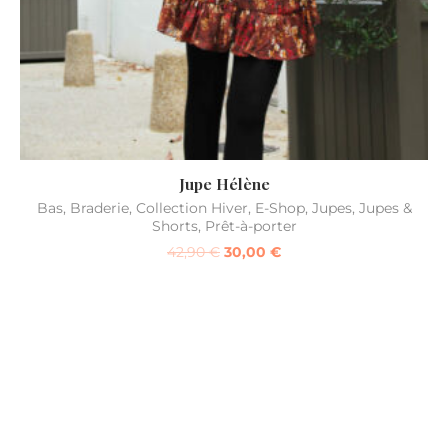
Jupe Hélène
Bas
,
Braderie
,
Collection Hiver
,
E-Shop
,
Jupes
,
Jupes &
Shorts
,
Prêt-à-porter
42,90
€
30,00
€