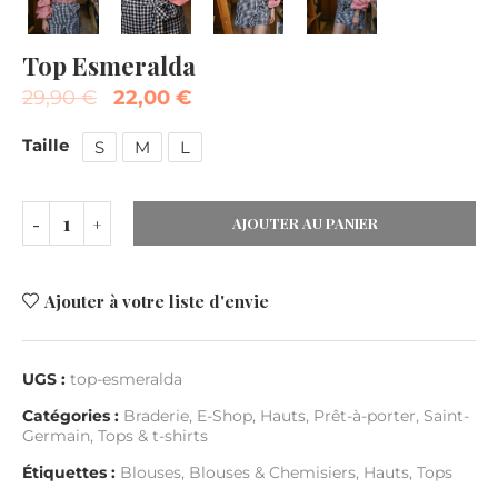
Top Esmeralda
29,90
€
22,00
€
Taille
S
M
L
AJOUTER AU PANIER
Ajouter à votre liste d'envie
UGS :
top-esmeralda
Catégories :
Braderie
,
E-Shop
,
Hauts
,
Prêt-à-porter
,
Saint-
Germain
,
Tops & t-shirts
Étiquettes :
Blouses
,
Blouses & Chemisiers
,
Hauts
,
Tops