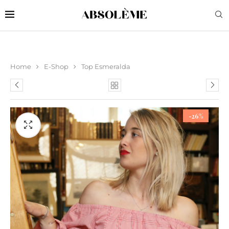
Home
E-Shop
Top Esmeralda
-26%