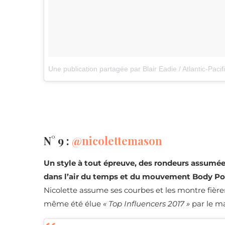
Une publication partagée par Blair Eadie / Atlantic-Paci
N° 9 :
@nicolettemason
Un style à tout épreuve, des rondeurs assumée
dans l’air du temps et du mouvement Body Pos
Nicolette assume ses courbes et les montre fièr
même
été élue
« Top Influencers 2017 »
par le ma