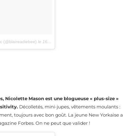
fic (@blaireadiebee)
le
16 Nov. 2018 à 11 :01 PST
s, Nicolette Mason est une blogueuse « plus-size »
itivity.
Décolletés, mini-jupes, vêtements moulants :
ement, toujours avec bon goût. La jeune New Yorkaise a
gazine Forbes. On ne peut que valider !